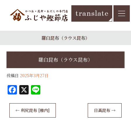
羅臼昆布（ラウス昆布）
羅臼昆布（ラウス昆布）
投稿日
2025年3月27日
F
X
Li
a
n
c
e
←
利尻昆布 [稚内]
日高昆布
→
e
b