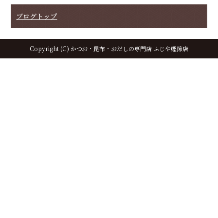
o
ブログトップ
o
k
Copyright (C) かつお・昆布・おだしの専門店 ふじや鰹節店