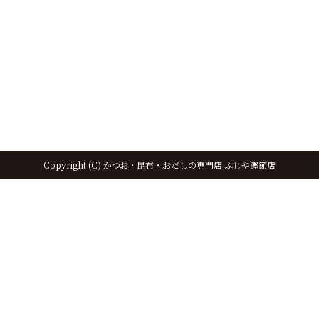
大きな地図で見る
Copyright (C) かつお・昆布・おだしの専門店 ふじや鰹節店