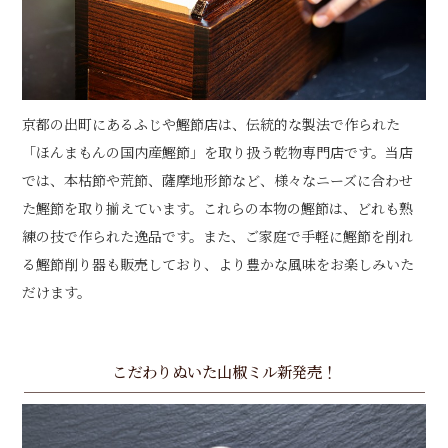
京都の出町にあるふじや鰹節店は、伝統的な製法で作られた
「ほんまもんの国内産鰹節」を取り扱う乾物専門店です。当店
では、本枯節や荒節、薩摩地形節など、様々なニーズに合わせ
た鰹節を取り揃えています。これらの本物の鰹節は、どれも熟
練の技で作られた逸品です。また、ご家庭で手軽に鰹節を削れ
る鰹節削り器も販売しており、より豊かな風味をお楽しみいた
だけます。
こだわりぬいた山椒ミル新発売！