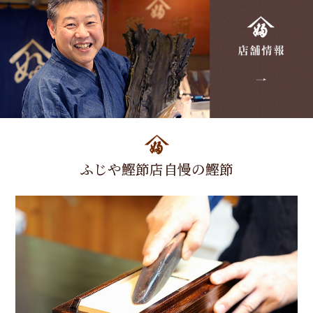
ふじや鰹節店自慢の鰹節